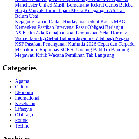
Manchester United Masih Berpeluang Rekrut Carlos Baleba
Harga Minyak Turun Tajam Meski Ketegangan AS-Iran
Belum Usai
Kejagung Tahan Dadan Hindayana Terkait Kasus MBG
Kemenkeu Pastikan Intervensi Pasar Obligasi Berlanjut
AS Klaim Ada Kemajuan soal Pembukaan Selat Hormuz
Wamenkomdigi Sebut Balmon Jayapura Vital bagi Negara
KSP Pastikan Penanganan Karhutla 2026 Cepat dan Terpadu
Misbakhun: Rapimnas SOKSI Undang Bahlil di Bandung
Megawati Kritik Wacana Pemilihan Tak Langsung
Categories
Agama
Culture
Ekonomi
International
Kesehatan
Lifestyle
Olahraga
Politik
Techno