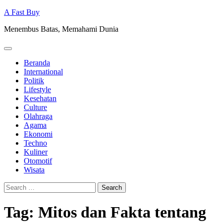
Skip
A Fast Buy
to
Menembus Batas, Memahami Dunia
content
Beranda
International
Politik
Lifestyle
Kesehatan
Culture
Olahraga
Agama
Ekonomi
Techno
Kuliner
Otomotif
Wisata
Search
for:
Tag:
Mitos dan Fakta tentang