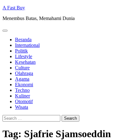
Skip
A Fast Buy
to
Menembus Batas, Memahami Dunia
content
Beranda
International
Politik
Lifestyle
Kesehatan
Culture
Olahraga
Agama
Ekonomi
Techno
Kuliner
Otomotif
Wisata
Search
for:
Tag:
Sjafrie Sjamsoeddin